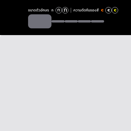
ก
ก
c
c
c
ขนาดตัวอักษร
ก
ความตัดกันของสี