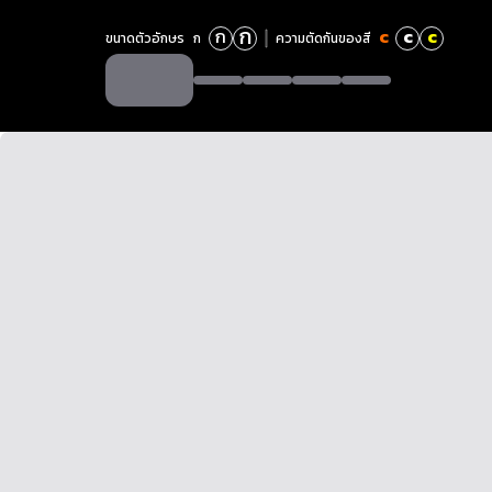
ก
ก
c
c
c
ขนาดตัวอักษร
ก
ความตัดกันของสี