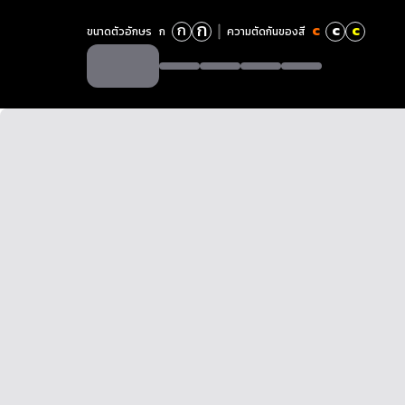
ก
ก
c
c
c
ขนาดตัวอักษร
ก
ความตัดกันของสี