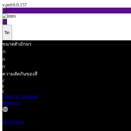
v.
prd:0.0.157
ปิด
ขนาดตัวอักษร
ก
ก
ก
ความตัดกันของสี
c
c
c
Terms & Condition
ติดต่อเรา
เข้าสู่ระบบ