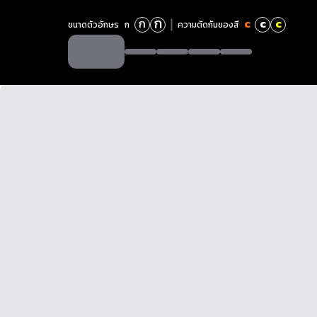
ก
ก
c
c
c
ขนาดตัวอักษร
ก
ความตัดกันของสี