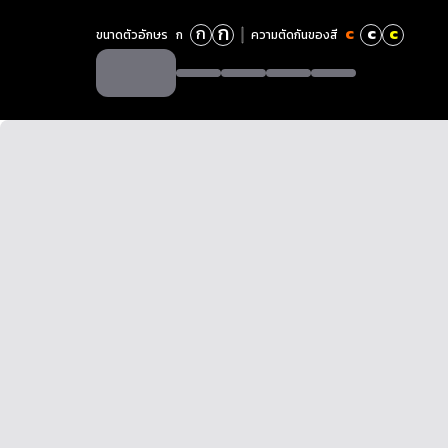
ก
ก
c
c
c
ขนาดตัวอักษร
ก
ความตัดกันของสี