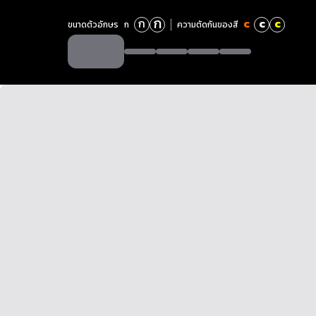
ก
ก
c
c
c
ขนาดตัวอักษร
ก
ความตัดกันของสี